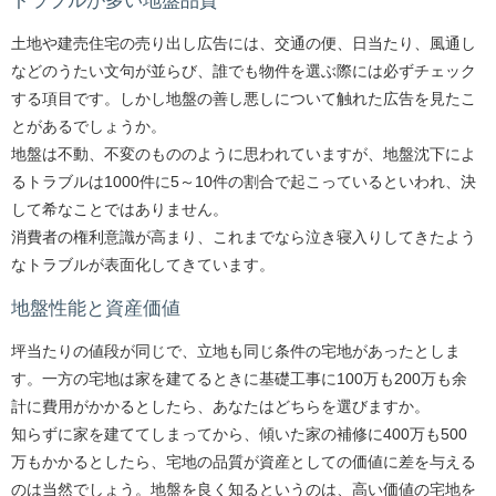
トラブルが多い地盤品質
土地や建売住宅の売り出し広告には、交通の便、日当たり、風通し
などのうたい文句が並らび、誰でも物件を選ぶ際には必ずチェック
する項目です。しかし地盤の善し悪しについて触れた広告を見たこ
とがあるでしょうか。
地盤は不動、不変のもののように思われていますが、地盤沈下によ
るトラブルは1000件に5～10件の割合で起こっているといわれ、決
して希なことではありません。
消費者の権利意識が高まり、これまでなら泣き寝入りしてきたよう
なトラブルが表面化してきています。
地盤性能と資産価値
坪当たりの値段が同じで、立地も同じ条件の宅地があったとしま
す。一方の宅地は家を建てるときに基礎工事に100万も200万も余
計に費用がかかるとしたら、あなたはどちらを選びますか。
知らずに家を建ててしまってから、傾いた家の補修に400万も500
万もかかるとしたら、宅地の品質が資産としての価値に差を与える
のは当然でしょう。地盤を良く知るというのは、高い価値の宅地を