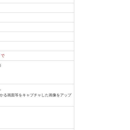
まで
円）
。
かる画面等をキャプチャした画像をアップ