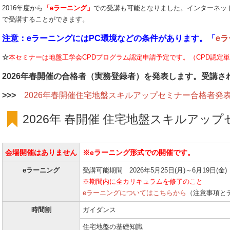
2016年度から
「eラーニング」
での受講も可能となりました。インターネッ
で受講することができます。
注意：eラーニングにはPC環境などの条件があります。「
e
☆
本セミナーは地盤工学会CPDプログラム認定申請予定です。（CPD認定単位
2026年春開催の合格者（実務登録者）を発表します。受講
>>>
2026年春開催住宅地盤スキルアップセミナー合格者発表
2026年 春開催 住宅地盤スキルアッ
会場開催はありません
※eラーニング形式での開催です。
eラーニング
受講可能期間 2026年5月25日(月)～6月19日(金)
※期間内に全カリキュラムを修了のこと
eラーニングについてはこちらから
（注意事項と
時間割
ガイダンス
住宅地盤の基礎知識