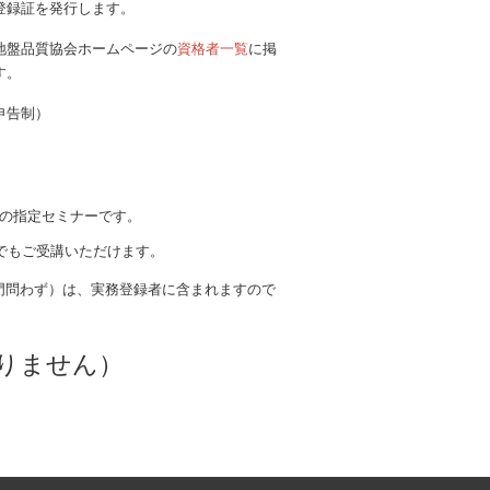
登録証を発行します。
地盤品質協会ホームページの
資格者一覧
に掲
す。
申告制）
めの指定セミナーです。
方でもご受講いただけます。
門問わず）は、実務登録者に含まれますので
りません）