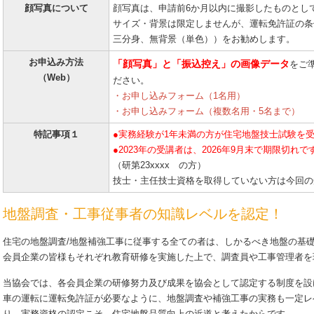
顔写真について
顔写真は、申請前6か月以内に撮影したものとし
サイズ・背景は限定しませんが、運転免許証の条
三分身、無背景（単色））をお勧めします。
お申込み方法
「顔写真」と「振込控え」の画像データ
をご
（Web）
ださい。
・お申し込みフォーム（1名用）
・お申し込みフォーム（複数名用・5名まで）
特記事項１
●実務経験が1年未満の方が住宅地盤技士試験を
●2023年の受講者は、2026年9月末で期限切れで
（研第23xxxx の方）
技士・主任技士資格を取得していない方は今回の
地盤調査・工事従事者の知識レベルを認定！
住宅の地盤調査/地盤補強工事に従事する全ての者は、しかるべき地盤の基
会員企業の皆様もそれぞれ教育研修を実施した上で、調査員や工事管理者を
当協会では、各会員企業の研修努力及び成果を協会として認定する制度を設
車の運転に運転免許証が必要なように、地盤調査や補強工事の実務も一定レ