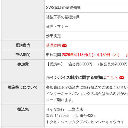
SWS試験の基礎知識
補強工事の基礎知識
倫理・マナー
効果測定
受講案内
受講案内
申込期間
申込期間:
2026年4月13日(月)～4月30日（木） 
参加費
【受講料】 協会員8,000円 （協会員外9,000
※インボイス制度に関する書類は
こちら
振込控えについて
参加費は下記振込先に銀行振込でご送金ください
インターネットバンキングの場合は振込内容がわ
ロード願います。
振込先
りそな銀行 上野支店
普通 1473956 （店番号432）
トクヒ）ジュウタクジバンヒンシツキョウカイ