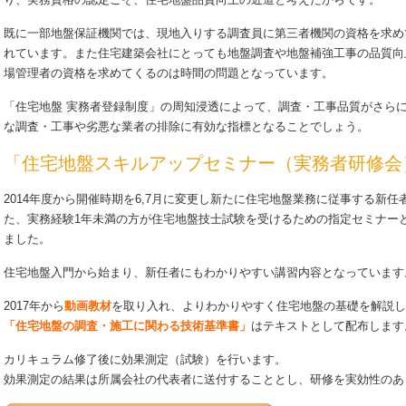
り、実務資格の認定こそ、住宅地盤品質向上の近道と考えたからです。
既に一部地盤保証機関では、現地入りする調査員に第三者機関の資格を求め
れています。また住宅建築会社にとっても地盤調査や地盤補強工事の品質向
場管理者の資格を求めてくるのは時間の問題となっています。
「住宅地盤 実務者登録制度」の周知浸透によって、調査・工事品質がさら
な調査・工事や劣悪な業者の排除に有効な指標となることでしょう。
「住宅地盤スキルアップセミナー（実務者研修会
2014年度から開催時期を6,7月に変更し新たに住宅地盤業務に従事する新
た、実務経験1年未満の方が住宅地盤技士試験を受けるための指定セミナー
ました。
住宅地盤入門から始まり、新任者にもわかりやすい講習内容となっています
2017年から
動画教材
を取り入れ、よりわかりやすく住宅地盤の基礎を解説し
「住宅地盤の調査・施工に関わる技術基準書」
はテキストとして配布します
カリキュラム修了後に効果測定（試験）を行います。
効果測定の結果は所属会社の代表者に送付することとし、研修を実効性のあ