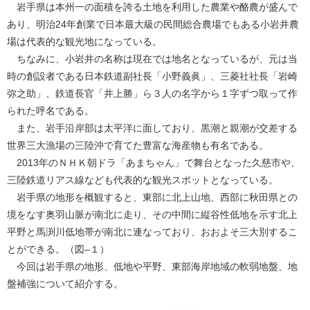
岩手県は本州一の面積を誇る土地を利用した農業や酪農が盛んで
あり、明治24年創業で日本最大級の民間総合農場でもある小岩井農
場は代表的な観光地になっている。
ちなみに、小岩井の名称は現在では地名となっているが、元は当
時の創設者である日本鉄道副社長「小野義眞」、三菱社社長「岩崎
弥之助」、鉄道長官「井上勝」ら３人の名字から１字ずつ取って作
られた呼名である。
また、岩手沿岸部は太平洋に面しており、黒潮と親潮が交差する
世界三大漁場の三陸沖で育てた豊富な海産物も有名である。
2013年のＮＨＫ朝ドラ「あまちゃん」で舞台となった久慈市や、
三陸鉄道リアス線なども代表的な観光スポットとなっている。
岩手県の地形を概観すると、東部に北上山地、西部に秋田県との
境をなす奥羽山脈が南北に走り、その中間に縦谷性低地を示す北上
平野と馬渕川低地帯が南北に連なっており、おおよそ三大別するこ
とができる。（図–１）
今回は岩手県の地形、低地や平野、東部海岸地域の軟弱地盤、地
盤補強について紹介する。