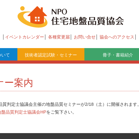
イベントカレンダー
各種変更届
お問い合せ
協会へのアクセス
ついて
技術者認定試験・セミナー
冊子・書籍紹介
ナー案内
盤品質判定士協議会主催の地盤品質セミナーが2/18（土）に開催されます
地盤品質判定士協議会HP
をご覧下さい。