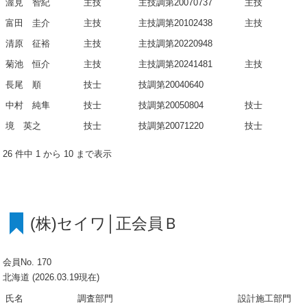
渥見 智紀
主技
主技調第20070737
主技
富田 圭介
主技
主技調第20102438
主技
清原 征裕
主技
主技調第20220948
菊池 恒介
主技
主技調第20241481
主技
長尾 順
技士
技調第20040640
中村 純隼
技士
技調第20050804
技士
境 英之
技士
技調第20071220
技士
26 件中 1 から 10 まで表示
(株)セイワ│正会員Ｂ
会員No. 170
北海道 (2026.03.19現在)
氏名
調査部門
設計施工部門