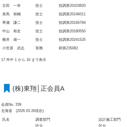
古田 一幸
技士
技調第20103820
美馬 裕輔
技士
技調第20146011
帯瀬 謙二
技士
技調第20166784
中山 裕史
技士
技調第20180550
横井 雄一
技士
技調第20241525
小笠原 武志
実務
研第235082
17 件中 1 から 10 まで表示
(株)東翔│正会員A
会員No. 339
北海道 (2026.03.26現在)
氏名
調査部門
設計施工部門
区分
区分