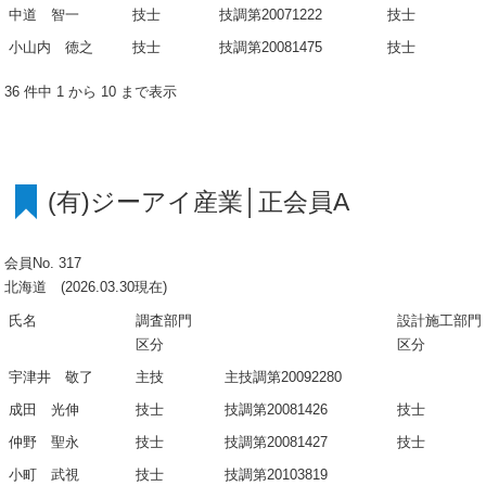
中道 智一
技士
技調第20071222
技士
小山内 徳之
技士
技調第20081475
技士
36 件中 1 から 10 まで表示
(有)ジーアイ産業│正会員A
会員No. 317
北海道 (2026.03.30現在)
氏名
調査部門
設計施工部門
区分
区分
宇津井 敬了
主技
主技調第20092280
成田 光伸
技士
技調第20081426
技士
仲野 聖永
技士
技調第20081427
技士
小町 武視
技士
技調第20103819