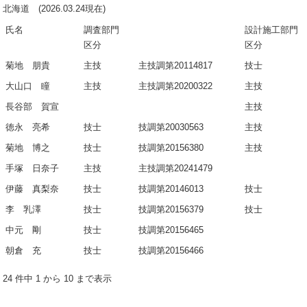
北海道 (2026.03.24現在)
氏名
調査部門
設計施工部門
区分
区分
菊地 朋貴
主技
主技調第20114817
技士
大山口 瞳
主技
主技調第20200322
主技
長谷部 賀宣
主技
徳永 亮希
技士
技調第20030563
主技
菊地 博之
技士
技調第20156380
主技
手塚 日奈子
主技
主技調第20241479
伊藤 真梨奈
技士
技調第20146013
技士
李 乳澤
技士
技調第20156379
技士
中元 剛
技士
技調第20156465
朝倉 充
技士
技調第20156466
24 件中 1 から 10 まで表示