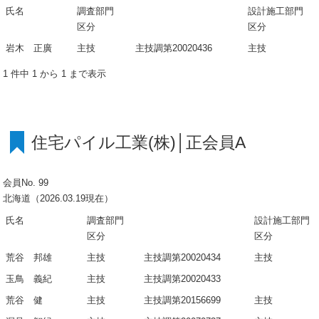
氏名
調査部門
設計施工部門
区分
区分
岩木 正廣
主技
主技調第20020436
主技
1 件中 1 から 1 まで表示
住宅パイル工業(株)│正会員A
会員No. 99
北海道（2026.03.19現在）
氏名
調査部門
設計施工部門
区分
区分
荒谷 邦雄
主技
主技調第20020434
主技
玉鳥 義紀
主技
主技調第20020433
荒谷 健
主技
主技調第20156699
主技