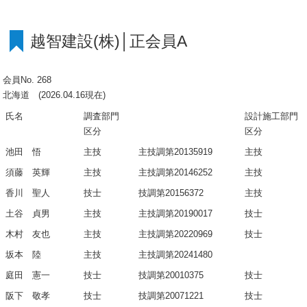
越智建設(株)│正会員A
会員No. 268
北海道 (2026.04.16現在)
氏名
調査部門
設計施工部門
区分
区分
池田 悟
主技
主技調第20135919
主技
須藤 英輝
主技
主技調第20146252
主技
香川 聖人
技士
技調第20156372
主技
土谷 貞男
主技
主技調第20190017
技士
木村 友也
主技
主技調第20220969
技士
坂本 陸
主技
主技調第20241480
庭田 憲一
技士
技調第20010375
技士
阪下 敬孝
技士
技調第20071221
技士