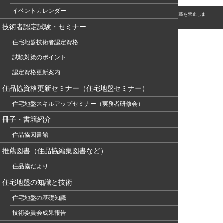
イベントカレンダー
© このホームページの著作権は、NPO 住宅地盤品質協会に属します。無断転用・転載を禁止しま
す。
技術者認定試験・セミナー
住宅地盤技術者認定資格
試験対策のポイント
認定資格更新案内
住品協資格更新セミナー（住宅地盤セミナー）
住宅地盤スキルアップセミナー（実務者研修会）
冊子・書籍紹介
住品協図書館
推薦図書（住品協編集図書など）
住品協だより
住宅地盤の知識と技術
住宅地盤の基礎知識
技術委員会成果報告