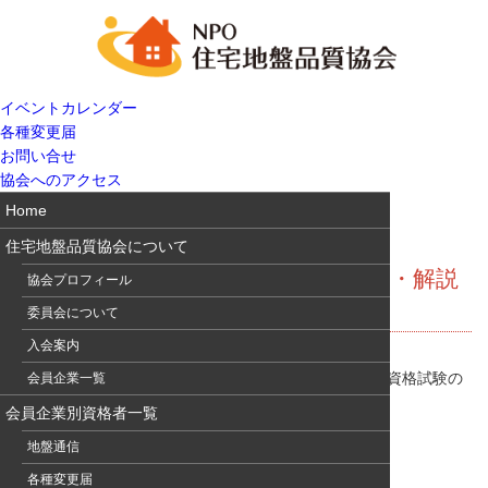
イベントカレンダー
各種変更届
お問い合せ
協会へのアクセス
Home
住宅地盤品質協会について
2020年度技術者認定資格試験の正解・解説
協会プロフィール
を掲載中
委員会について
入会案内
受験された皆様お疲れ様でした。2020年度技術者認定資格試験の
会員企業一覧
正解・解説を掲載中です。
会員企業別資格者一覧
→
住宅地盤技術者認定資格（試験問題について）
地盤通信
各種変更届