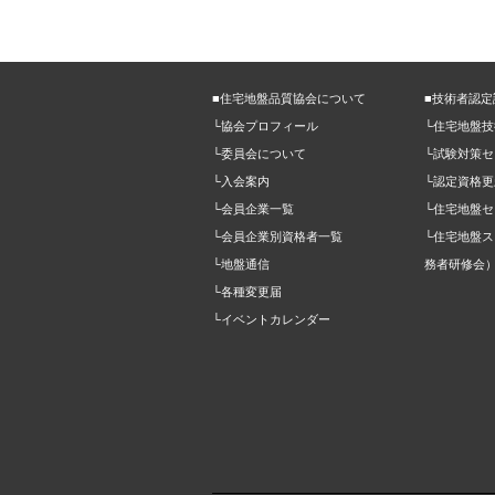
■住宅地盤品質協会について
■技術者認
└協会プロフィール
└住宅地盤
└委員会について
└試験対策セ
└入会案内
└認定資格更
└会員企業一覧
└住宅地盤セ
└会員企業別資格者一覧
└住宅地盤
└地盤通信
務者研修会
└各種変更届
└イベントカレンダー