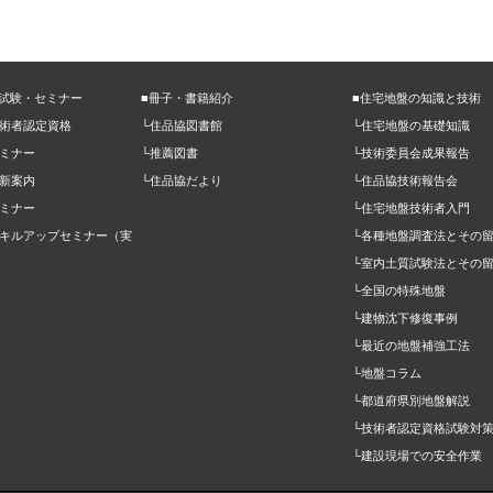
定試験・セミナー
■冊子・書籍紹介
■住宅地盤の知識と技術
技術者認定資格
└住品協図書館
└住宅地盤の基礎知識
ミナー
└推薦図書
└技術委員会成果報告
新案内
└住品協だより
└住品協技術報告会
ミナー
└住宅地盤技術者入門
スキルアップセミナー（実
└各種地盤調査法とその
）
└室内土質試験法とその
└全国の特殊地盤
└建物沈下修復事例
└最近の地盤補強工法
└地盤コラム
└都道府県別地盤解説
└技術者認定資格試験対
└建設現場での安全作業