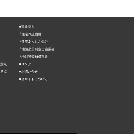
■事業協力
└住宅保証機構
└住宅あんしん保証
└地盤品質判定士協議会
└地盤審査補償事業
留意点
■リンク
留意点
■お問い合せ
■当サイトについて
策