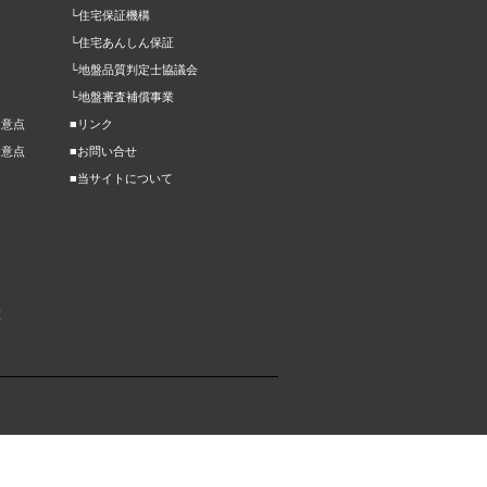
└住宅保証機構
└住宅あんしん保証
└地盤品質判定士協議会
└地盤審査補償事業
留意点
■リンク
留意点
■お問い合せ
■当サイトについて
策