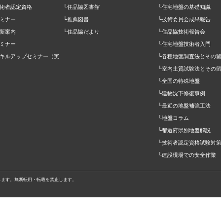
技術者認定資格
└住品協図書館
└住宅地盤の基礎知識
ミナー
└推薦図書
└技術委員会成果報告
新案内
└住品協だより
└住品協技術報告会
ミナー
└住宅地盤技術者入門
スキルアップセミナー（実
└各種地盤調査法とその
）
└室内土質試験法とその
└全国の特殊地盤
└建物沈下修復事例
└最近の地盤補強工法
└地盤コラム
└都道府県別地盤解説
└技術者認定資格試験対
└建設現場での安全作業
属します。無断転用・転載を禁止します。