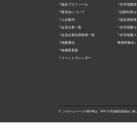
└協会プロフィール
└住宅地盤
└委員会について
└試験対策セ
└入会案内
└認定資格更
└会員企業一覧
└住宅地盤セ
└会員企業別資格者一覧
└住宅地盤
└地盤通信
務者研修会
└各種変更届
└イベントカレンダー
© このホームページの著作権は、NPO 住宅地盤品質協会に