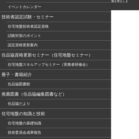
© このホームページの著作権は、NPO 住宅地盤品質協会に属します。無断転用・転載を禁止しま
す。
イベントカレンダー
技術者認定試験・セミナー
住宅地盤技術者認定資格
試験対策のポイント
認定資格更新案内
住品協資格更新セミナー（住宅地盤セミナー）
住宅地盤スキルアップセミナー（実務者研修会）
冊子・書籍紹介
住品協図書館
推薦図書（住品協編集図書など）
住品協だより
住宅地盤の知識と技術
住宅地盤の基礎知識
技術委員会成果報告