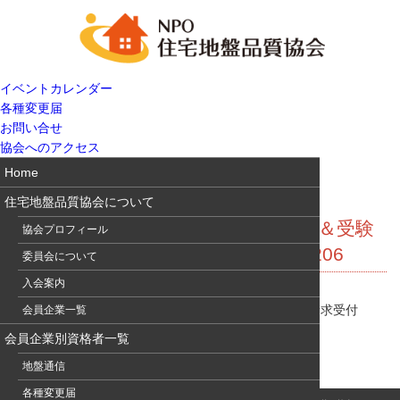
イベントカレンダー
各種変更届
お問い合せ
協会へのアクセス
Home
住宅地盤品質協会について
試験問題解説集(2012年度問題) 発行＆受験
協会プロフィール
申込用紙 請求受付中！ ●地盤通信206
委員会について
入会案内
試験問題解説集(2012年度問題) 発行＆受験申込用紙 請求受付
会員企業一覧
中！
●地盤通信206
会員企業別資格者一覧
地盤通信
各種変更届