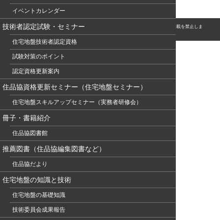
イベントカレンダー
技術者認定試験・セミナー
© このホームページの著作権は、NPO 住宅地盤品質協会に属します。無断転用・転載を禁止しま
す。
住宅地盤技術者認定資格
試験対策のポイント
認定資格更新案内
住品協資格更新セミナー（住宅地盤セミナー）
住宅地盤スキルアップセミナー（実務者研修会）
冊子・書籍紹介
住品協図書館
推薦図書（住品協編集図書など）
住品協だより
住宅地盤の知識と技術
住宅地盤の基礎知識
技術委員会成果報告