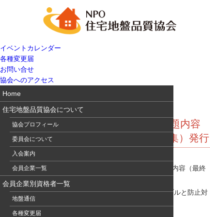
イベントカレンダー
各種変更届
お問い合せ
協会へのアクセス
Home
住宅地盤品質協会について
技術者認定資格試験締切間近！＆出題内容
協会プロフィール
Up、基礎工9月号（小規模建築物特集）発行
委員会について
入会案内
締切間近！受験申込みはお急ぎ下さい。 必見！ 出題内容（最終
会員企業一覧
版）Up
会員企業別資格者一覧
基礎工9月号（特集：小規模建築物基礎・地盤のトラブルと防止対
地盤通信
策）発行されました。
地盤通信228
各種変更届