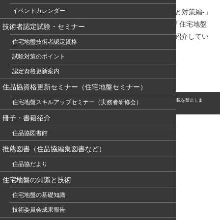
イベントカレンダー
3/18（土）開催「スキルアップ研修会-住宅地盤の沈下と対策編-」
（地盤品質判定士会関西支部主催）、3/23（木）開催「住宅地盤
技術者認定試験・セミナー
の安全安心講演会2022」（地盤品質判定士会主催）も紹介してい
住宅地盤技術者認定資格
ます。
試験対策のポイント
（地盤通信396）
認定資格更新案内
住品協資格更新セミナー（住宅地盤セミナー）
© このホームページの著作権は、NPO 住宅地盤品質協会に属します。無断転用・転載を禁止しま
住宅地盤スキルアップセミナー（実務者研修会）
す。
冊子・書籍紹介
住品協図書館
推薦図書（住品協編集図書など）
住品協だより
住宅地盤の知識と技術
住宅地盤の基礎知識
技術委員会成果報告