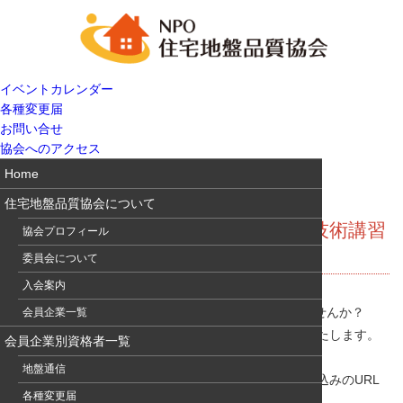
イベントカレンダー
各種変更届
お問い合せ
協会へのアクセス
Home
住宅地盤品質協会について
地盤通信396 住品協技術報告会＆技術講習
協会プロフィール
会のご案内
委員会について
入会案内
「第6回 住品協技術報告会」のお申込み忘れはありませんか？
会員企業一覧
会場とWebのハイブリッド形式で3/24（金）に開催いたします。
会員企業別資格者一覧
是非ご参加下さい。
地盤通信
詳細と申込方法および申込書のダウンロード、Web申込みのURL
各種変更届
は、
住品協技術報告会ページ
をご覧ください。