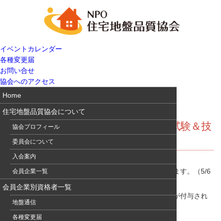
イベントカレンダー
各種変更届
お問い合せ
協会へのアクセス
Home
住宅地盤品質協会について
地盤通信379 地盤品質判定士検定試験＆技
協会プロフィール
術講習会案内
委員会について
入会案内
地盤品質判定士検定試験の受験申込がそろそろ始まります。（5/6
会員企業一覧
～6/30）
会員企業別資格者一覧
昨年度から「住宅地盤技士」にも一次試験の受験資格が付与され
地盤通信
ています。チャレンジを期待します。
各種変更届
詳細は、
地盤品質判定士協議会HP
でご確認下さい。