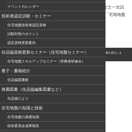
イベントカレンダー
また、（一社）地盤品質判定士会主催の「地盤品質判定士一次試
験 受験資格付与講習会」と地盤工学会関西支部主催の「宅地地盤
技術者認定試験・セミナー
の品質評価に関する技術講習会」も紹介しています。
住宅地盤技術者認定資格
地盤通信379
試験対策のポイント
認定資格更新案内
住品協資格更新セミナー（住宅地盤セミナー）
© このホームページの著作権は、NPO 住宅地盤品質協会に属します。無断転用・転載を禁止しま
す。
住宅地盤スキルアップセミナー（実務者研修会）
冊子・書籍紹介
住品協図書館
推薦図書（住品協編集図書など）
住品協だより
住宅地盤の知識と技術
住宅地盤の基礎知識
技術委員会成果報告