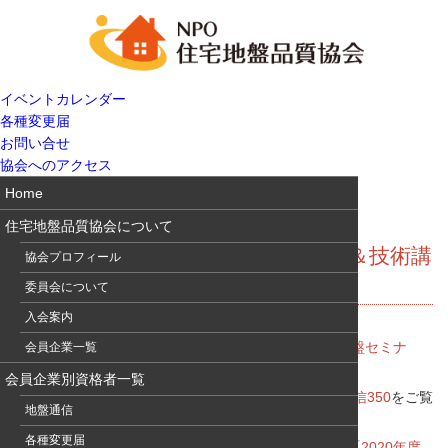
イベントカレンダー
各種変更届
お問い合せ
協会へのアクセス
Home
住宅地盤品質協会について
地盤通信350 更新セミナー再案内＆技術講
協会プロフィール
習会案内
委員会について
入会案内
住宅地盤技士・主任技士資格の
更新セミナー（住宅地盤セミナ
会員企業一覧
ー）
のお申込忘れはありませんか？
会員企業別資格者一覧
15日（金）が申込締切となっています。詳細は
地盤通信350
をご覧
地盤通信
下さい。
各種変更届
また、2/16（火）開催の(一社)地盤品質判定士会主催「
2020年度