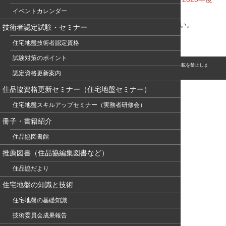
イベントカレンダー
地盤品質セミナー
」も紹介してます。
詳細・お申込は
地盤品質判定士会HP
にてご確認ください。
技術者認定試験・セミナー
住宅地盤技術者認定資格
試験対策のポイント
© このホームページの著作権は、NPO 住宅地盤品質協会に属します。無断転用・転載を禁止しま
す。
認定資格更新案内
住品協資格更新セミナー（住宅地盤セミナー）
住宅地盤スキルアップセミナー（実務者研修会）
冊子・書籍紹介
住品協図書館
推薦図書（住品協編集図書など）
住品協だより
住宅地盤の知識と技術
住宅地盤の基礎知識
技術委員会成果報告