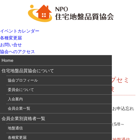
イベントカレンダー
各種変更届
お問い合せ
協会へのアクセス
Home
住宅地盤品質協会について
地盤通信335 住宅地盤スキルアップセミ
協会プロフィール
ナー再案内&地盤品質判定士検定試験
委員会について
入会案内
2020年夏開催 住宅地盤スキルアルプセミナー
再案内 お申込忘れ
会員企業一覧
はありませんか？ 締切は5/29までです。
会員企業別資格者一覧
地盤品質判定士検定試験の受験申込が始まりました。（5/8～
地盤通信
6/25）
各種変更届
詳細は、
地盤品質判定士協議会HP
でご確認下さい。
地盤通信