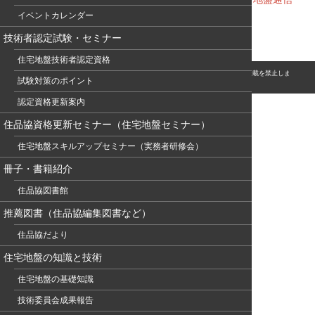
イベントカレンダー
335
技術者認定試験・セミナー
住宅地盤技術者認定資格
© このホームページの著作権は、NPO 住宅地盤品質協会に属します。無断転用・転載を禁止しま
試験対策のポイント
す。
認定資格更新案内
住品協資格更新セミナー（住宅地盤セミナー）
住宅地盤スキルアップセミナー（実務者研修会）
冊子・書籍紹介
住品協図書館
推薦図書（住品協編集図書など）
住品協だより
住宅地盤の知識と技術
住宅地盤の基礎知識
技術委員会成果報告