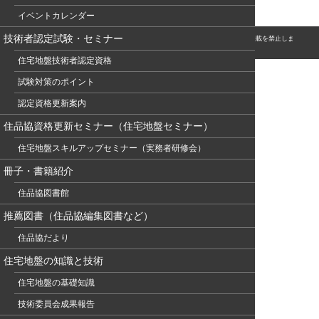
イベントカレンダー
技術者認定試験・セミナー
© このホームページの著作権は、NPO 住宅地盤品質協会に属します。無断転用・転載を禁止しま
す。
住宅地盤技術者認定資格
試験対策のポイント
認定資格更新案内
住品協資格更新セミナー（住宅地盤セミナー）
住宅地盤スキルアップセミナー（実務者研修会）
冊子・書籍紹介
住品協図書館
推薦図書（住品協編集図書など）
住品協だより
住宅地盤の知識と技術
住宅地盤の基礎知識
技術委員会成果報告