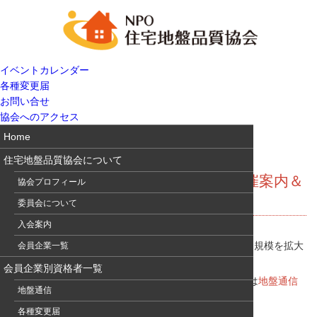
イベントカレンダー
各種変更届
お問い合せ
協会へのアクセス
Home
住宅地盤品質協会について
地盤通信322 住品協技術報告会開催案内＆
協会プロフィール
研究・技術報告の募集
委員会について
入会案内
本年2月に開催し好評を博した「住品協技術報告会」を規模を拡大
会員企業一覧
し、2020年1月22日（水）に開催します。
会員企業別資格者一覧
開催にあたり研究・技術報告の公募を行います。詳細は
地盤通信
地盤通信
322
及び
住品協技術報告会ページ
をご覧下さい。
各種変更届