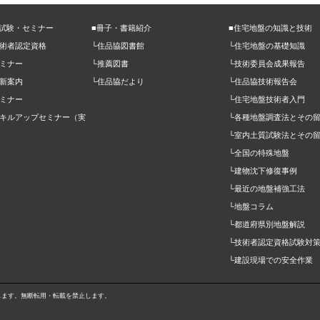
定試験・セミナー
■冊子・書籍紹介
■住宅地盤の知識と技術
技術者認定資格
└住品協図書館
└住宅地盤の基礎知識
ミナー
└推薦図書
└技術委員会成果報告
新案内
└住品協だより
└住品協技術報告会
ミナー
└住宅地盤技術者入門
スキルアップセミナー（実
└各種地盤調査法とその
）
└室内土質試験法とその
└全国の特殊地盤
└建物沈下修復事例
└最近の地盤補強工法
└地盤コラム
└都道府県別地盤解説
└技術者認定資格試験対
└建設現場での安全作業
属します。無断転用・転載を禁止します。