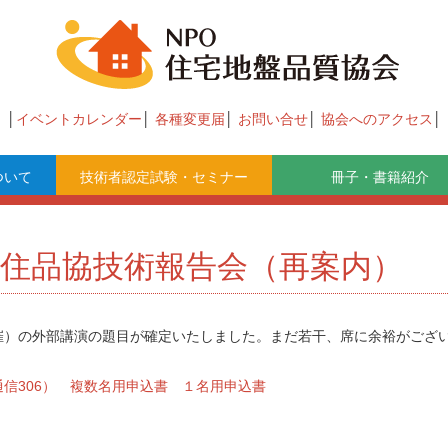
イベントカレンダー
各種変更届
お問い合せ
協会へのアクセス
ついて
技術者認定試験・セミナー
冊子・書籍紹介
 住品協技術報告会（再案内）
開催）の外部講演の題目が確定いたしました。まだ若干、席に余裕がござ
信306）
複数名用申込書
１名用申込書