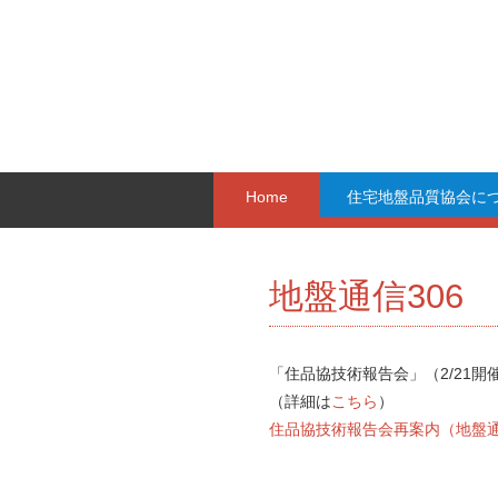
Home
住宅地盤品質協会に
地盤通信306
「住品協技術報告会」（2/21
（詳細は
こちら
）
住品協技術報告会再案内（地盤通