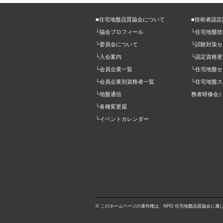
■住宅地盤品質協会について
■技術者認
└協会プロフィール
└住宅地盤
└委員会について
└試験対策セ
└入会案内
└認定資格更
└会員企業一覧
└住宅地盤セ
└会員企業別資格者一覧
└住宅地盤
└地盤通信
務者研修会
└各種変更届
└イベントカレンダー
© このホームページの著作権は、NPO 住宅地盤品質協会に