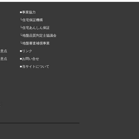
■事業協力
└住宅保証機構
└住宅あんしん保証
└地盤品質判定士協議会
└地盤審査補償事業
留意点
■リンク
留意点
■お問い合せ
■当サイトについて
策