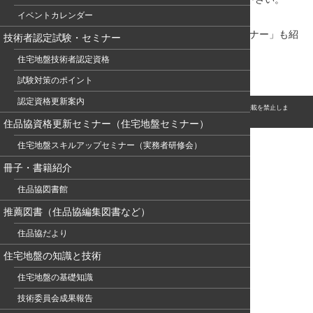
イベントカレンダー
（
募集ポスター
）
また、3/8開催のセメント協会主催「コンクリートセミナー」も紹
技術者認定試験・セミナー
介してます。
地盤通信285
住宅地盤技術者認定資格
試験対策のポイント
認定資格更新案内
© このホームページの著作権は、NPO 住宅地盤品質協会に属します。無断転用・転載を禁止しま
す。
住品協資格更新セミナー（住宅地盤セミナー）
住宅地盤スキルアップセミナー（実務者研修会）
冊子・書籍紹介
住品協図書館
推薦図書（住品協編集図書など）
住品協だより
住宅地盤の知識と技術
住宅地盤の基礎知識
技術委員会成果報告