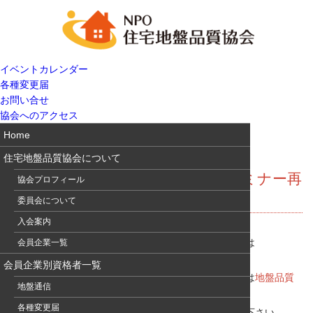
イベントカレンダー
各種変更届
お問い合せ
協会へのアクセス
Home
住宅地盤品質協会について
地盤通信285 技術講習会＆更新セミナー再
協会プロフィール
案内
委員会について
入会案内
住宅地盤セミナー（資格の更新セミナー）の申込締切は
会員企業一覧
1/19（金）です。お申込忘れのないように！
会員企業別資格者一覧
地盤品質セミナーが1/27（土）に開催されます。詳細は
地盤品質
地盤通信
判定士協議会HP
をご覧下さい。
各種変更届
申込期限が1/19（金）に延長されました。是非ご検討下さい。