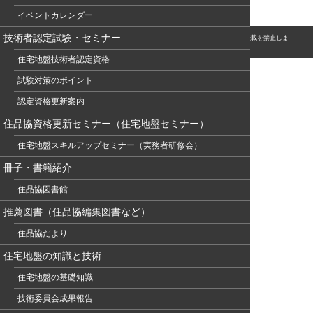
イベントカレンダー
技術者認定試験・セミナー
© このホームページの著作権は、NPO 住宅地盤品質協会に属します。無断転用・転載を禁止しま
す。
住宅地盤技術者認定資格
試験対策のポイント
認定資格更新案内
住品協資格更新セミナー（住宅地盤セミナー）
住宅地盤スキルアップセミナー（実務者研修会）
冊子・書籍紹介
住品協図書館
推薦図書（住品協編集図書など）
住品協だより
住宅地盤の知識と技術
住宅地盤の基礎知識
技術委員会成果報告