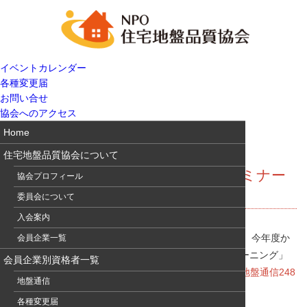
イベントカレンダー
各種変更届
お問い合せ
協会へのアクセス
Home
住宅地盤品質協会について
地盤通信248 2015年度住宅地盤セミナー
協会プロフィール
ご案内
委員会について
入会案内
2015年度住宅地盤セミナーを2016年2月に開催します。今年度か
会員企業一覧
らインターネットに接続されたPCで受講できる「eラーニング」
会員企業別資格者一覧
を開始します。詳細は、
住宅地盤セミナーページ
及び
地盤通信248
地盤通信
をご覧ください。
各種変更届