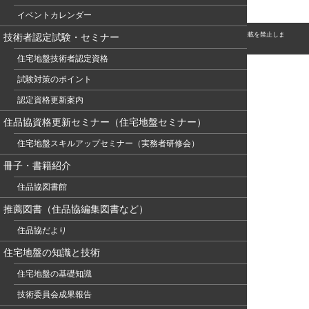
イベントカレンダー
© このホームページの著作権は、NPO 住宅地盤品質協会に属します。無断転用・転載を禁止しま
技術者認定試験・セミナー
す。
住宅地盤技術者認定資格
試験対策のポイント
認定資格更新案内
住品協資格更新セミナー（住宅地盤セミナー）
住宅地盤スキルアップセミナー（実務者研修会）
冊子・書籍紹介
住品協図書館
推薦図書（住品協編集図書など）
住品協だより
住宅地盤の知識と技術
住宅地盤の基礎知識
技術委員会成果報告