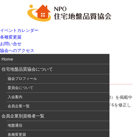
イベントカレンダー
各種変更届
お問い合せ
協会へのアクセス
Home
住宅地盤品質協会について
出題内容（最終版10/13）を掲載
協会プロフィール
委員会について
2022年度技術者認定資格試験の出題内容（最終版10/13）を掲載中
入会案内
です。また、試験対策のポイントに誤りがありスライド6を修正し
会員企業一覧
ました。（2022年度 9/22訂正版として再掲載）
会員企業別資格者一覧
受験勉強の参考としてください。
地盤通信
試験問題について
に掲載しています。
各種変更届