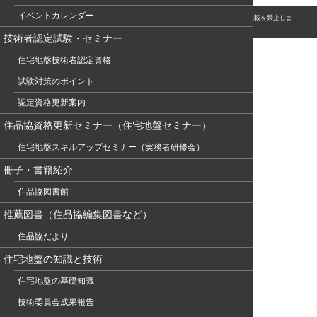
イベントカレンダー
© このホームページの著作権は、NPO 住宅地盤品質協会に属します。無断転用・転載を禁止しま
す。
技術者認定試験・セミナー
住宅地盤技術者認定資格
試験対策のポイント
認定資格更新案内
住品協資格更新セミナー（住宅地盤セミナー）
住宅地盤スキルアップセミナー（実務者研修会）
冊子・書籍紹介
住品協図書館
推薦図書（住品協編集図書など）
住品協だより
住宅地盤の知識と技術
住宅地盤の基礎知識
技術委員会成果報告