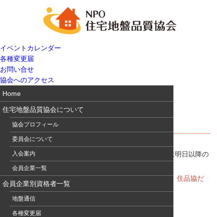
イベントカレンダー
各種変更届
お問い合せ
協会へのアクセス
Home
住宅地盤品質協会について
住品協だよりvol.20発行
協会プロフィール
委員会について
住品協だよりvol.20を発行しました。協会員の皆様へは明日以降の
入会案内
発送予定です。
会員企業一覧
一刻も早くご覧になりたい方は、電子版をご覧下さい。
住品協だ
会員企業別資格者一覧
より電子版＆バックナンバー
地盤通信
各種変更届