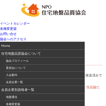
イベントカレンダー
各種変更届
お問い合せ
協会へのアクセス
Home
住宅地盤品質協会について
住品協だよりvol.18発行
協会プロフィール
委員会について
住品協だよりvol.18を発行しました。協会員の皆様へは発送済みで
入会案内
す。
会員企業一覧
一刻も早くご覧になりたい方は、電子版をご覧下さい。
住品協だ
会員企業別資格者一覧
より電子版＆バックナンバー
地盤通信
各種変更届