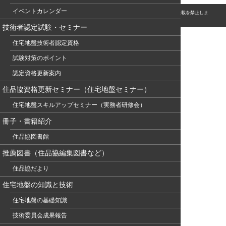
イベントカレンダー
© このホームページの著作権は、NPO 住宅地盤品質協会に属します。無断転用・転載を禁止しま
す。
技術者認定試験・セミナー
住宅地盤技術者認定資格
試験対策のポイント
認定資格更新案内
住品協資格更新セミナー（住宅地盤セミナー）
住宅地盤スキルアップセミナー（実務者研修会）
冊子・書籍紹介
住品協図書館
推薦図書（住品協編集図書など）
住品協だより
住宅地盤の知識と技術
住宅地盤の基礎知識
技術委員会成果報告