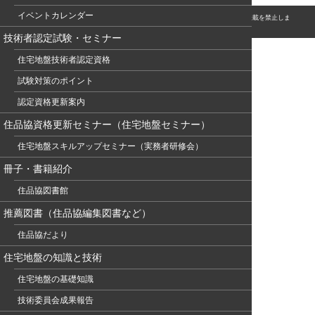
イベントカレンダー
© このホームページの著作権は、NPO 住宅地盤品質協会に属します。無断転用・転載を禁止しま
す。
技術者認定試験・セミナー
住宅地盤技術者認定資格
試験対策のポイント
認定資格更新案内
住品協資格更新セミナー（住宅地盤セミナー）
住宅地盤スキルアップセミナー（実務者研修会）
冊子・書籍紹介
住品協図書館
推薦図書（住品協編集図書など）
住品協だより
住宅地盤の知識と技術
住宅地盤の基礎知識
技術委員会成果報告