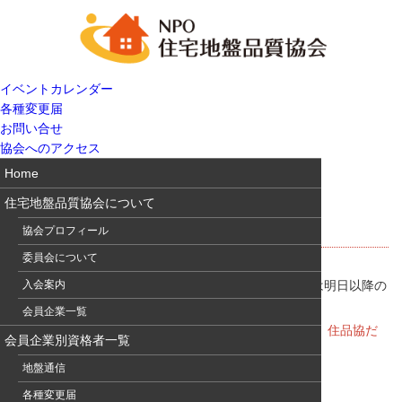
イベントカレンダー
各種変更届
お問い合せ
協会へのアクセス
Home
住宅地盤品質協会について
住品協だよりvol.14発行
協会プロフィール
委員会について
住品協だよりvol.14を発行しました。協会員の皆様へは明日以降の
入会案内
発送となります。
会員企業一覧
一刻も早くご覧になりたい方は、電子版をご覧下さい。
住品協だ
会員企業別資格者一覧
より電子版＆バックナンバー
地盤通信
各種変更届