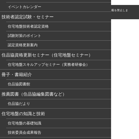
イベントカレンダー
© このホームページの著作権は、NPO 住宅地盤品質協会に属します。無断転用・転載を禁止しま
す。
技術者認定試験・セミナー
住宅地盤技術者認定資格
試験対策のポイント
認定資格更新案内
住品協資格更新セミナー（住宅地盤セミナー）
住宅地盤スキルアップセミナー（実務者研修会）
冊子・書籍紹介
住品協図書館
推薦図書（住品協編集図書など）
住品協だより
住宅地盤の知識と技術
住宅地盤の基礎知識
技術委員会成果報告