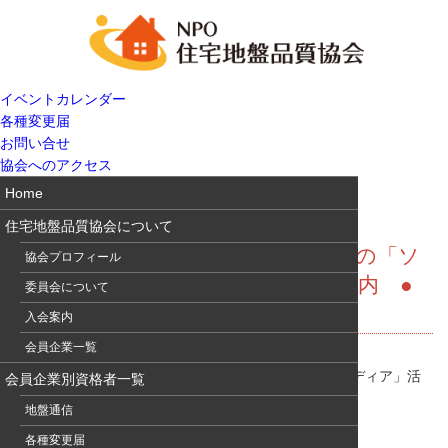
イベントカレンダー
各種変更届
お問い合せ
協会へのアクセス
Home
住宅地盤品質協会について
住品協だより広告募集＆住宅業界での「ソ
協会プロフィール
ーシャルメディア」活用術講習会案内 ●
委員会について
地盤通信192
入会案内
会員企業一覧
住品協だより広告募集＆住宅業界での「ソーシャルメディア」活
会員企業別資格者一覧
用術講習会案内
●地盤通信192
地盤通信
各種変更届