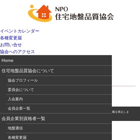
イベントカレンダー
各種変更届
お問い合せ
協会へのアクセス
Home
住宅地盤品質協会について
道路橋示方書
協会プロフィール
委員会について
入会案内
会員企業一覧
© このホームページの著作権は、NPO 住宅地盤品質協会に属します。無断転用・転載を禁止しま
す。
会員企業別資格者一覧
地盤通信
各種変更届