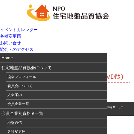
イベントカレンダー
各種変更届
お問い合せ
協会へのアクセス
Home
住宅地盤品質協会について
第45回地盤工学研究発表会講演集(DVD版)
協会プロフィール
委員会について
入会案内
会員企業一覧
© このホームページの著作権は、NPO 住宅地盤品質協会に属します。無断転用・転載を禁止しま
す。
会員企業別資格者一覧
地盤通信
各種変更届