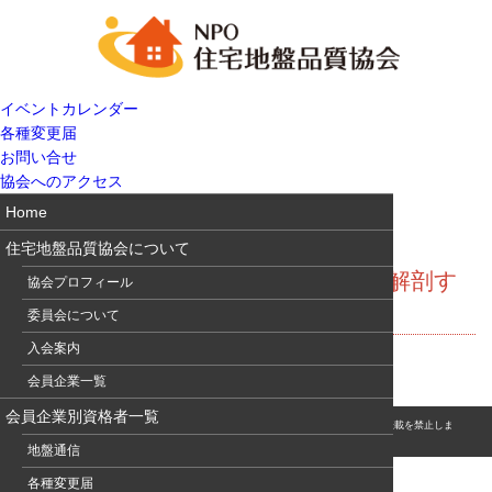
イベントカレンダー
各種変更届
お問い合せ
協会へのアクセス
Home
住宅地盤品質協会について
特集：新潟県中越地震を耐震工学で解剖す
協会プロフィール
る
委員会について
入会案内
会員企業一覧
会員企業別資格者一覧
© このホームページの著作権は、NPO 住宅地盤品質協会に属します。無断転用・転載を禁止しま
す。
地盤通信
各種変更届