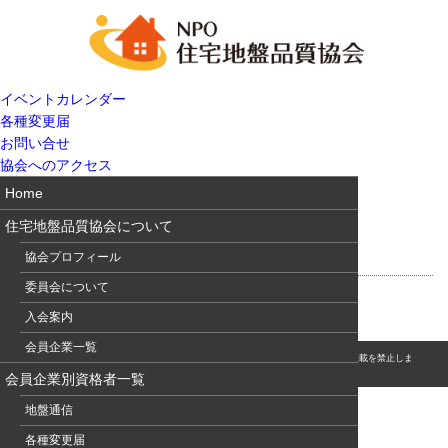
イベントカレンダー
各種変更届
お問い合せ
協会へのアクセス
Home
住宅地盤品質協会について
東日本大震災合同調査報告
協会プロフィール
委員会について
入会案内
会員企業一覧
© このホームページの著作権は、NPO 住宅地盤品質協会に属します。無断転用・転載を禁止しま
す。
会員企業別資格者一覧
地盤通信
各種変更届