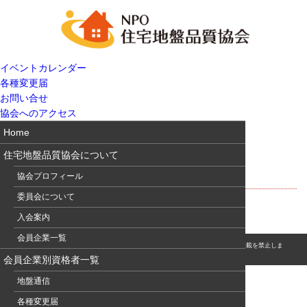
イベントカレンダー
各種変更届
お問い合せ
協会へのアクセス
Home
住宅地盤品質協会について
土と建築基礎の問答
協会プロフィール
委員会について
入会案内
会員企業一覧
© このホームページの著作権は、NPO 住宅地盤品質協会に属します。無断転用・転載を禁止しま
す。
会員企業別資格者一覧
地盤通信
各種変更届