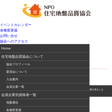
イベントカレンダー
各種変更届
お問い合せ
協会へのアクセス
Home
住宅地盤品質協会について
品質を守る木造住宅のつくり方
協会プロフィール
委員会について
入会案内
会員企業一覧
© このホームページの著作権は、NPO 住宅地盤品質協会に属します。無断転用・転載を禁止しま
す。
会員企業別資格者一覧
地盤通信
各種変更届