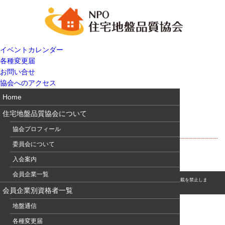
イベントカレンダー
各種変更届
お問い合せ
協会へのアクセス
Home
住宅地盤品質協会について
千葉県の地盤と地質環境
協会プロフィール
委員会について
入会案内
会員企業一覧
© このホームページの著作権は、NPO 住宅地盤品質協会に属します。無断転用・転載を禁止しま
す。
会員企業別資格者一覧
地盤通信
各種変更届