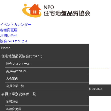
イベントカレンダー
各種変更届
お問い合せ
協会へのアクセス
Home
住宅地盤品質協会について
兵庫の地理
協会プロフィール
委員会について
入会案内
会員企業一覧
© このホームページの著作権は、NPO 住宅地盤品質協会に属します。無断転用・転載を禁止しま
す。
会員企業別資格者一覧
地盤通信
各種変更届