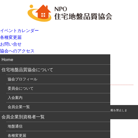
イベントカレンダー
各種変更届
お問い合せ
協会へのアクセス
Home
住宅地盤品質協会について
住宅建築の不同沈下障害を防ぐ
協会プロフィール
委員会について
入会案内
会員企業一覧
© このホームページの著作権は、NPO 住宅地盤品質協会に属します。無断転用・転載を禁止しま
す。
会員企業別資格者一覧
地盤通信
各種変更届