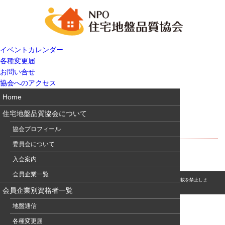
イベントカレンダー
各種変更届
お問い合せ
協会へのアクセス
Home
住宅地盤品質協会について
ロケーション手帳
協会プロフィール
委員会について
入会案内
会員企業一覧
© このホームページの著作権は、NPO 住宅地盤品質協会に属します。無断転用・転載を禁止しま
す。
会員企業別資格者一覧
地盤通信
各種変更届