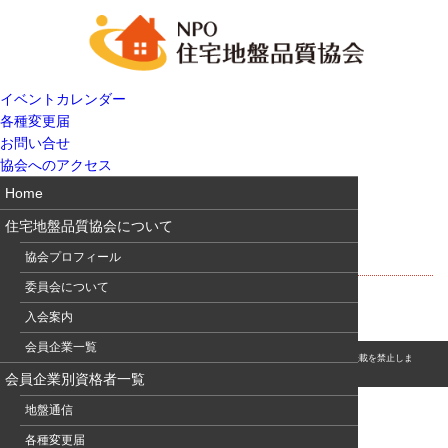
イベントカレンダー
各種変更届
お問い合せ
協会へのアクセス
Home
住宅地盤品質協会について
アーバンクボタ14
協会プロフィール
委員会について
入会案内
会員企業一覧
© このホームページの著作権は、NPO 住宅地盤品質協会に属します。無断転用・転載を禁止しま
す。
会員企業別資格者一覧
地盤通信
各種変更届